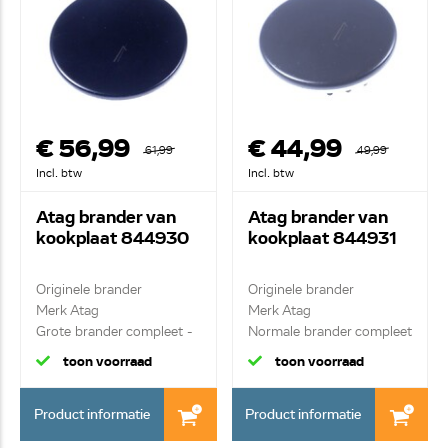
€ 56,99
€ 44,99
61,99
49,99
Incl. btw
Incl. btw
Atag brander van
Atag brander van
kookplaat 844930
kookplaat 844931
Originele brander
Originele brander
Merk Atag
Merk Atag
Grote brander compleet -
Normale brander compleet
70mm ...
- 55...
toon voorraad
toon voorraad
Product informatie
Product informatie