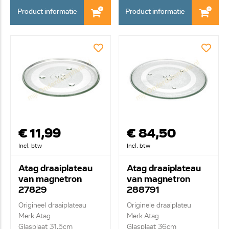
Product informatie
Product informatie
€ 11,99
€ 84,50
Incl. btw
Incl. btw
Atag draaiplateau
Atag draaiplateau
van magnetron
van magnetron
27829
288791
Origineel draaiplateau
Originele draaiplateu
Merk Atag
Merk Atag
Glasplaat 31,5cm
Glasplaat 36cm