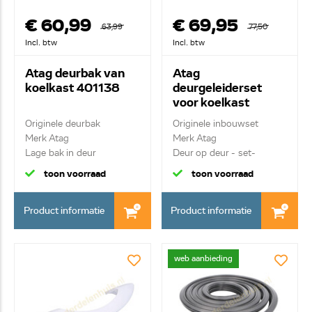
€ 60,99
€ 69,95
63,99
77,50
Incl. btw
Incl. btw
Atag deurbak van
Atag
koelkast 401138
deurgeleiderset
voor koelkast
714352
Originele deurbak
Originele inbouwset
Merk Atag
Merk Atag
Lage bak in deur
Deur op deur - set-
toon voorraad
toon voorraad
Product informatie
Product informatie
web aanbieding