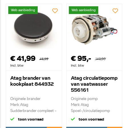
Web aanbieding
Web aanbieding
€ 41,99
€ 95,-
46,99
140,50
Incl. btw
Incl. btw
Atag brander van
Atag circulatiepomp
kookplaat 844932
van vaatwasser
556161
Originele brander
Originele pomp
Merk Atag
Merk Atag
Sudderbrander compleet -
Spoel-/circulatiepomp
45mm ...
toon voorraad
toon voorraad