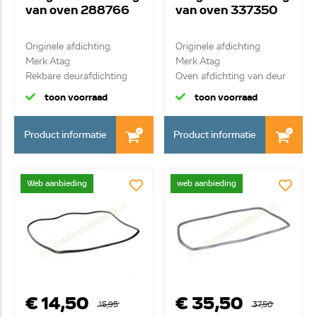
van oven 288766
van oven 337350
Originele afdichting
Originele afdichting
Merk Atag
Merk Atag
Rekbare deurafdichting
Oven afdichting van deur
met ...
-r...
toon voorraad
toon voorraad
Product informatie
Product informatie
Web aanbieding
web aanbieding
€ 14,50
€ 35,50
15,95
37,50