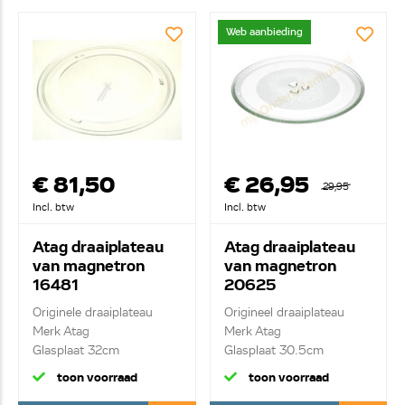
Web aanbieding
€ 81,50
€ 26,95
29,95
Incl. btw
Incl. btw
Atag draaiplateau
Atag draaiplateau
van magnetron
van magnetron
16481
20625
Originele draaiplateau
Origineel draaiplateau
Merk Atag
Merk Atag
Glasplaat 32cm
Glasplaat 30.5cm
toon voorraad
toon voorraad