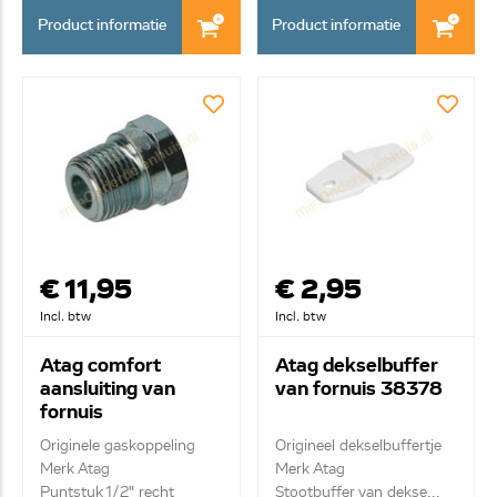
Product informatie
Product informatie
€ 11,95
€ 2,95
Incl. btw
Incl. btw
Atag comfort
Atag dekselbuffer
aansluiting van
van fornuis 38378
fornuis
Originele gaskoppeling
Origineel dekselbuffertje
Merk Atag
Merk Atag
Puntstuk 1/2" recht
Stootbuffer van dekse...