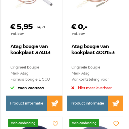
€ 5,95
€ 0,-
11,50
Incl. btw
Incl. btw
Atag bougie van
Atag bougie van
kookplaat 37403
kookplaat 400153
Origineel bougie
Originele bougie
Merk Atag
Merk Atag
Fornuis bougie L 500
Vonkontsteking voor
normale br...
toon voorraad
Niet meer leverbaar
Product informatie
Product informatie
Web aanbieding
Web aanbieding