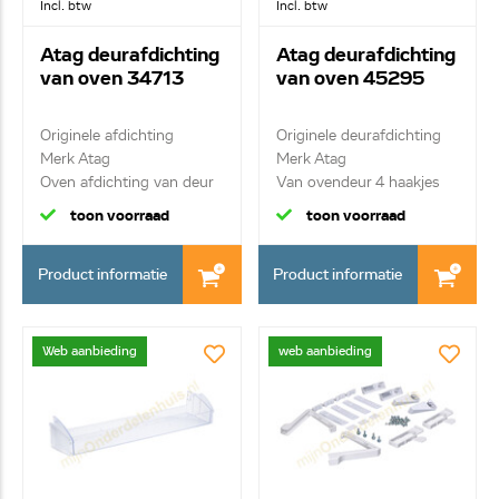
Incl. btw
Incl. btw
Atag deurafdichting
Atag deurafdichting
van oven 34713
van oven 45295
Originele afdichting
Originele deurafdichting
Merk Atag
Merk Atag
Oven afdichting van deur
Van ovendeur 4 haakjes
...
toon voorraad
toon voorraad
Product informatie
Product informatie
Web aanbieding
web aanbieding