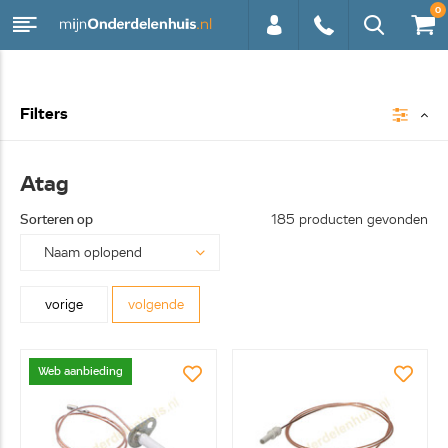
0
0113 -
Filters
250628
Atag
Sorteren op
185 producten gevonden
vorige
volgende
Web aanbieding