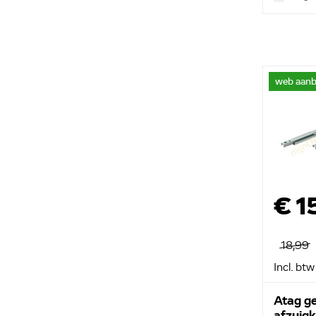
web aanb
€ 1
18,99
Incl. btw
Atag ge
afzuig