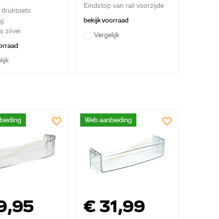
Eindstop van rail voorzijde
e druktoets
...
bekijk voorraad
ag
 zilver
Vergelijk
orraad
lijk
bieding
Web aanbieding
9,95
€ 31,99