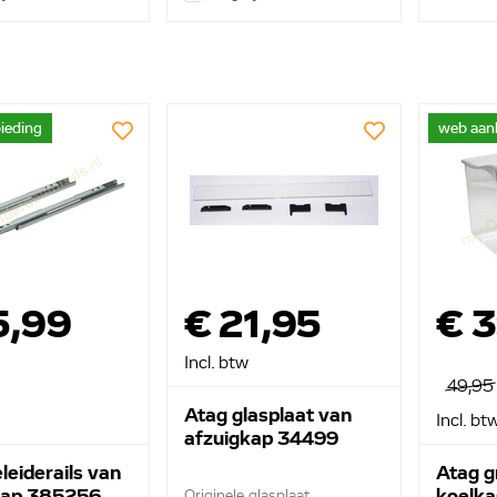
ieding
web aan
5,99
€ 21,95
€ 
Incl. btw
49,95
Atag glasplaat van
Incl. bt
afzuigkap 34499
leiderails van
Atag g
kap 385256
koelk
Originele glasplaat