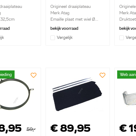
 draaiplateau
Origineel draaiplateau
Originel
g
Merk Atag
Merk At
t 32,5cm
Emaille plaat met wiel Ø...
Druktoets
orraad
bekijk voorraad
bekijk vo
ijk
Vergelijk
Verge
ieding
Web aan
8,95
€ 89,95
€ 1
59,-