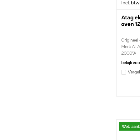
Incl. btw
Atag e
oven 1
Origineel
Merk AT
2000W
verwarmi
bekijk vo
Vergel
Web aanb