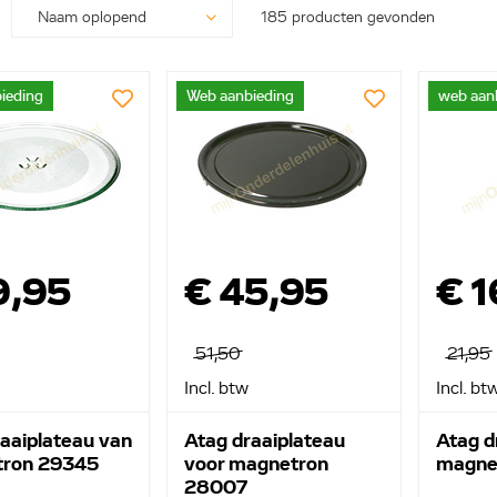
185 producten gevonden
ieding
Web aanbieding
web aan
9,95
€ 45,95
€ 1
51,50
21,95
Incl. btw
Incl. bt
aaiplateau van
Atag draaiplateau
Atag d
ron 29345
voor magnetron
magne
28007