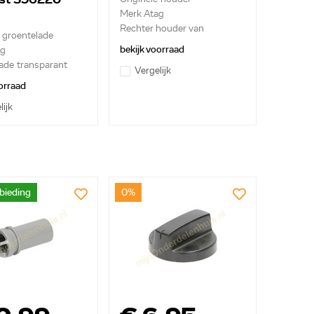
Merk Atag
Rechter houder van
e groentelade
flessenrek
bekijk voorraad
ag
ade transparant
Vergelijk
orraad
lijk
bieding
0%