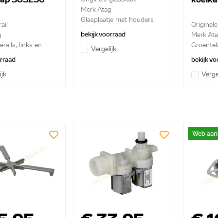
Merk Atag
Glasplaatje met houders
ail
Originel
bekijk voorraad
g
Merk At
erails, links en
Groentel
Vergelijk
orraad
bekijk vo
ijk
Verge
Web aan