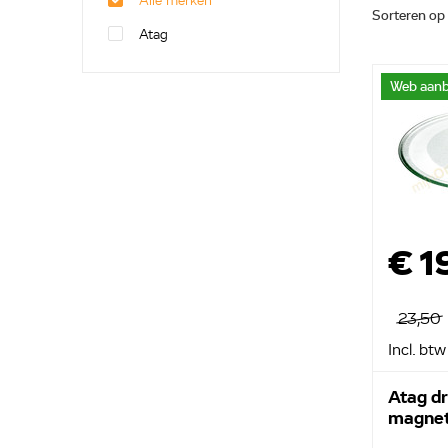
Alle merken
Sorteren op
Atag
Web aanb
€ 1
23,50
Incl. btw
Atag dr
magnet