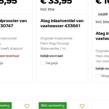
5,95
€ 33,95
€ 1
Incl. btw
14,99
lprooster van
Atag inlaatventiel van
Incl. bt
s 30747
vaatwasser 433861
Atag i
vaatw
 hulprooster
Origineel inlaatventiel
g
Merk Atag/Gorenje
 treeft driepoot
Waterventiel / m...
Originele
eer leverbaar
bekijk voorraad
Merk At
Van stan
ijk
Vergelijk
...
bekijk vo
Verge
ieding
Web aanbieding