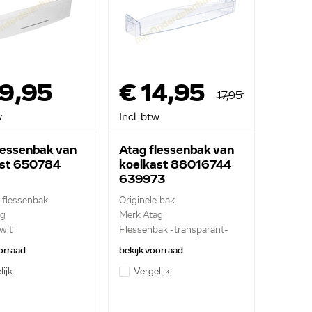
29,95
€ 14,95
17,95
w
Incl. btw
lessenbak van
Atag flessenbak van
ast 650784
koelkast 88016744
639973
e flessenbak
Originele bak
ag
Merk Atag
wit
Flessenbak -transparant-
orraad
bekijk voorraad
lijk
Vergelijk