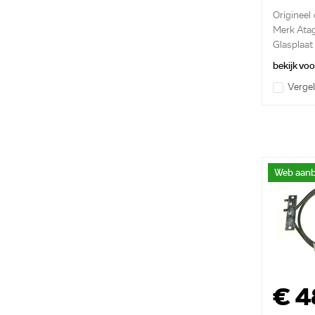
Origineel
Merk Ata
Glasplaa
bekijk vo
Vergel
Web aanb
€ 4