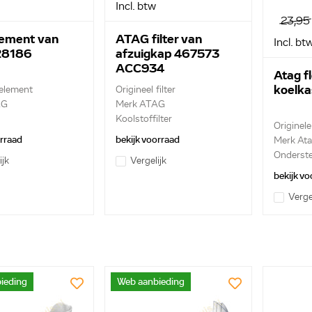
Incl. btw
23,95
lement van
ATAG filter van
Incl. bt
28186
afzuigkap 467573
ACC934
Atag f
koelka
 element
Origineel filter
AG
Merk ATAG
Koolstoffilter
Originel
ngselement
orraad
bekijk voorraad
Merk At
Onderste
ijk
Vergelijk
bekijk vo
Verge
ieding
Web aanbieding