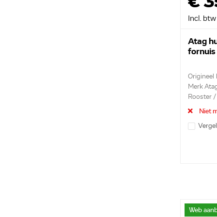
€ 3
Incl. btw
Atag hu
fornui
Origineel
Merk Ata
Rooster /
Niet m
Vergel
Web aanb