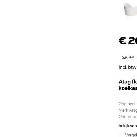
€ 2
28,99
Incl. btw
Atag f
koelka
Origineel
Merk Ata
Onderste 
bekijk vo
Vergel