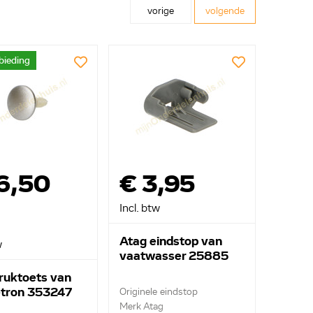
vorige
volgende
bieding
6,50
€ 3,95
Incl. btw
Atag eindstop van
w
vaatwasser 25885
ruktoets van
tron 353247
Originele eindstop
Merk Atag