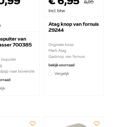
0,99
€ 6,95
6,95
Incl. btw
Atag knop van fornuis
w
29244
nspuiter van
asser 700385
Originele knop
Merk Atag
Gasknop van fornuis
 inspuiter
bekijk voorraad
ag
dpijp naar bovenste
Vergelijk
orraad
lijk