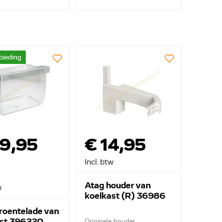
bieding
39,95
€ 14,95
Incl. btw
Atag houder van
w
koelkast (R) 36986
roentelade van
ast 396220
Originele houder