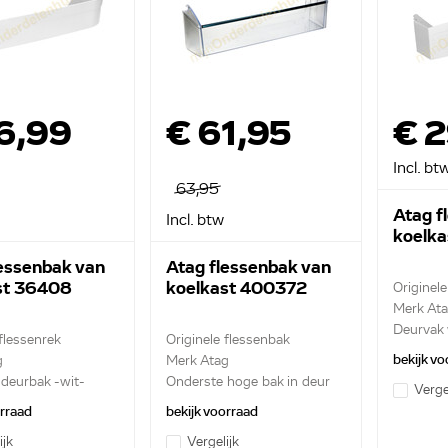
6,99
€ 61,95
€ 
Incl. bt
63,95
Atag f
Incl. btw
koelk
lessenbak van
Atag flessenbak van
st 36408
koelkast 400372
Originel
Merk At
Deurvak 
 flessenrek
Originele flessenbak
bekijk vo
g
Merk Atag
deurbak -wit-
Onderste hoge bak in deur
Verge
orraad
bekijk voorraad
ijk
Vergelijk