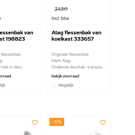
34,50
w
Incl. btw
lessenbak van
Atag flessenbak van
st 198823
koelkast 333657
e flessenbak
Originele flessenbak
ag
Merk Atag
 bak in deur
Onderste deurbak -transpa...
orraad
bekijk voorraad
lijk
Vergelijk
-17%