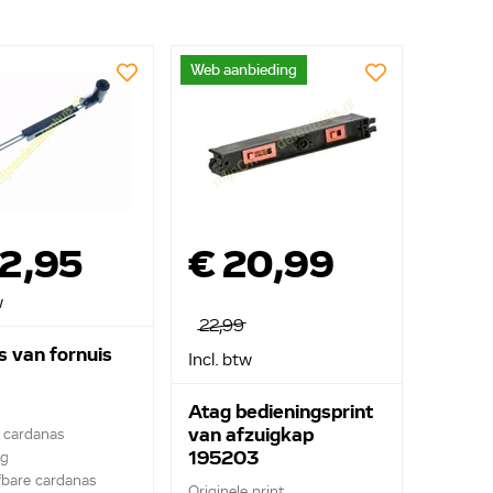
Web aanbieding
52,95
€ 20,99
w
22,99
s van fornuis
Incl. btw
Atag bedieningsprint
van afzuigkap
e cardanas
195203
ag
fbare cardanas
Originele print