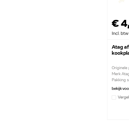
€ 4
Incl. btw
Atag af
kookpl
Originele
Merk Ata
Pakking s
kant ...
bekijk vo
Vergel