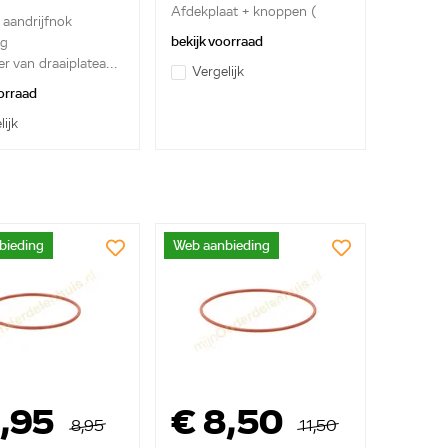
Afdekplaat + knoppen (
 aandrijfnok
schuif...
bekijk voorraad
ag
 van draaiplatea...
Vergelijk
orraad
lijk
bieding
Web aanbieding
6,95
€ 8,50
8,95
11,50