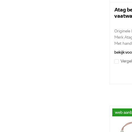
Atag b
vaatwa
Originele
Merk Ata
Met handv
bekijk vo
Vergel
web aanb