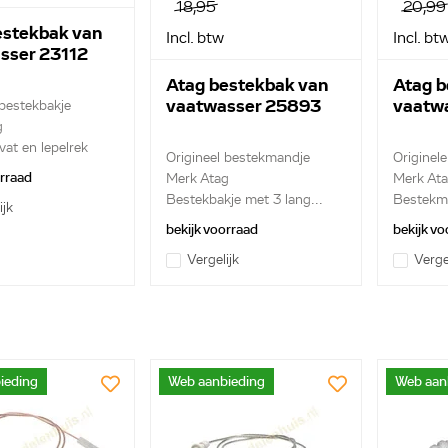
18,95
20,99
estekbak van
Incl. btw
Incl. bt
sser 23112
Atag bestekbak van
Atag b
vaatwasser 25893
vaatw
 bestekbakje
g
at en lepelrek
Origineel bestekmandje
Originel
orraad
Merk Atag
Merk At
Bestekbakje met 3 lang...
Bestekm
ijk
en...
bekijk voorraad
bekijk vo
Vergelijk
Verge
ieding
Web aanbieding
Web aan