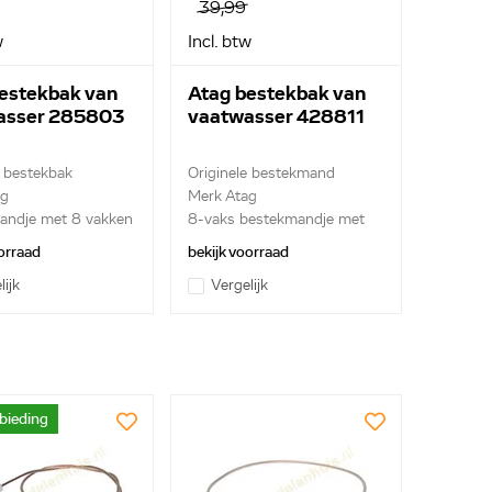
39,99
w
Incl. btw
estekbak van
Atag bestekbak van
asser 285803
vaatwasser 428811
e bestekbak
Originele bestekmand
ag
Merk Atag
andje met 8 vakken
8-vaks bestekmandje met
gre...
orraad
bekijk voorraad
lijk
Vergelijk
bieding