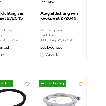
w
Incl. btw
fdichting van
Atag afdichting van
laat 272645
kookplaat 272646
e pakking
Originele pakking
ag
Merk Atag
ng 47,35x1,78
Afdichting 56,8 x 1,78
orraad
bekijk voorraad
lijk
Vergelijk
bieding
Web aanbieding