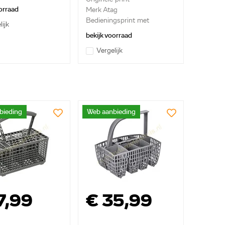
orraad
Merk Atag
Bedieningsprint met
lijk
behuizing en...
bekijk voorraad
Vergelijk
bieding
Web aanbieding
7,99
€ 35,99