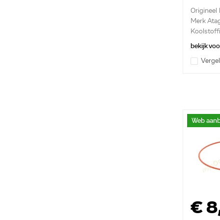
Origineel 
Merk Ata
Koolstoff
bekijk vo
Vergel
Web aanb
€ 8