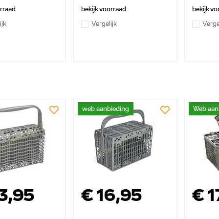
orraad
bekijk voorraad
bekijk vo
ijk
Vergelijk
Verge
web aanbieding
Web aan
3,95
€ 16,95
€ 1