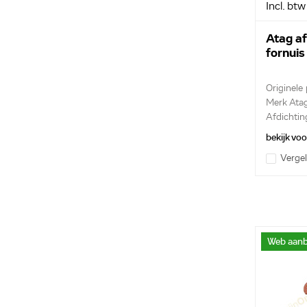
Incl. btw
Atag af
fornui
Originele
Merk Ata
Afdichtin
bekijk vo
Vergel
Web aanb