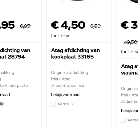
,95
€ 4,50
€ 3
6,95
6,50
Incl. btw
49,50
dichting van
Atag afdichting van
Incl. bt
aat 28794
kookplaat 33165
Atag a
wasma
 pakking
Originele afdichting
g
Merk Atag
terk met platte
Afdichtrubber van
Originele
branderri...
orraad
bekijk voorraad
Merk At
Afdichti
ijk
Vergelijk
bekijk vo
Verge