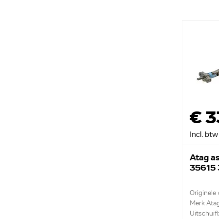
€ 3
Incl. btw
Atag as
35615
Originele
Merk Ata
Uitschuif