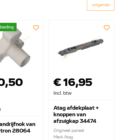
volgende
bieding
0,50
€ 16,95
Incl. btw
Atag afdekplaat +
w
knoppen van
afzuigkap 34474
andrijfnok van
tron 28064
Origineel paneel
Merk Atag