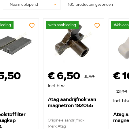
185 producten gevonden
ieding
web aanbieding
Web aan
5,50
€ 6,50
€ 1
8,50
Incl. btw
12,99
Atag aandrijfnok van
Incl. bt
magnetron 192055
olstoffilter
Atag a
zuigkap
magne
Originele aandrijfnok
4
Merk Atag