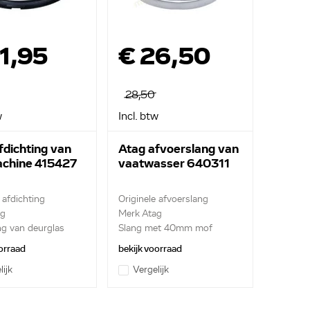
1,95
€ 26,50
28,50
w
Incl. btw
fdichting van
Atag afvoerslang van
chine 415427
vaatwasser 640311
 afdichting
Originele afvoerslang
ag
Merk Atag
ng van deurglas
Slang met 40mm mof
orraad
bekijk voorraad
lijk
Vergelijk