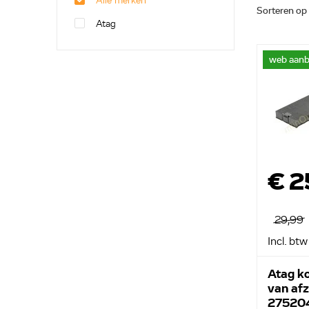
Alle merken
Sorteren op
Atag
web aanb
€ 2
29,99
Incl. btw
Atag ko
van af
27520