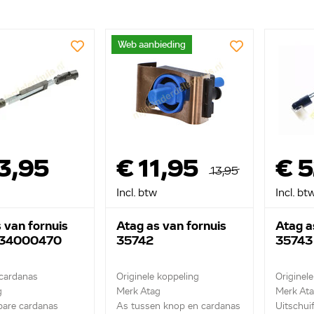
Web aanbieding
3,95
€ 11,95
€ 
13,95
Incl. btw
Incl. bt
 van fornuis
Atag as van fornuis
Atag a
 34000470
35742
35743
 cardanas
Originele koppeling
Originel
g
Merk Atag
Merk At
bare cardanas
As tussen knop en cardanas
Uitschui