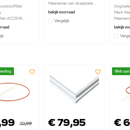
Meenemer van draaiplate...
koolstoffilter
Originele
bekijk voorraad
g
Merk At
ilter ACC918...
Meenemer
Vergelijk
orraad
bekijk vo
ijk
Verge
ieding
Web aan
,99
€ 79,95
€ 
10,99