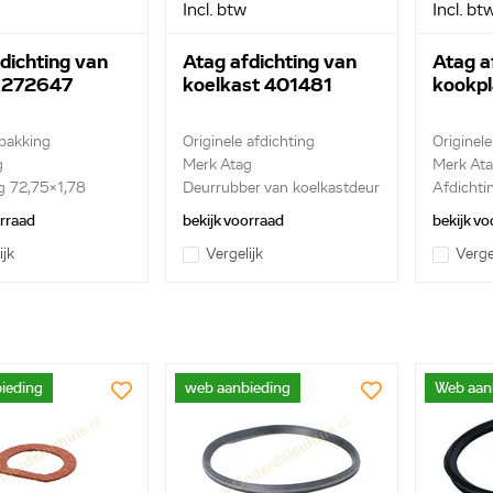
Incl. btw
Incl. bt
dichting van
Atag afdichting van
Atag a
s 272647
koelkast 401481
kookp
 pakking
Originele afdichting
Originel
g
Merk Atag
Merk At
g 72,75x1,78
Deurrubber van koelkastdeur
Afdichti
orraad
bekijk voorraad
bekijk vo
ijk
Vergelijk
Verge
ieding
web aanbieding
Web aan