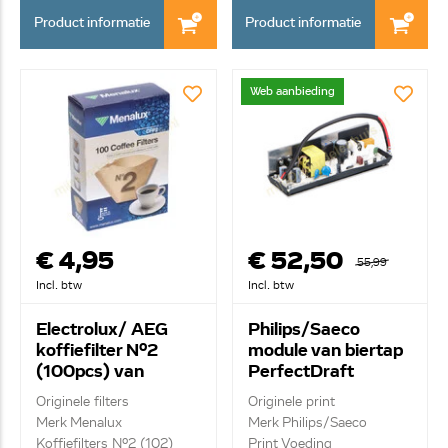
Product informatie
Product informatie
Web aanbieding
€ 4,95
€ 52,50
55,99
Incl. btw
Incl. btw
Electrolux/ AEG
Philips/Saeco
koffiefilter Nº2
module van biertap
(100pcs) van
PerfectDraft
koffiemachine
642001014861
Originele filters
Originele print
9002563139
Merk Menalux
Merk Philips/Saeco
Koffiefilters Nº2 (102)
Print Voeding