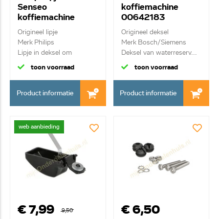
Senseo
koffiemachine
koffiemachine
00642183
422224005991
Origineel lipje
Origineel deksel
Merk Philips
Merk Bosch/Siemens
Lipje in deksel om
Deksel van waterreserv...
koffiepad...
toon voorraad
toon voorraad
Product informatie
Product informatie
web aanbieding
€ 7,99
€ 6,50
9,50