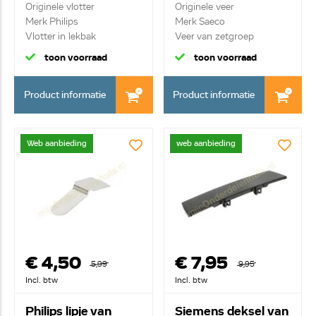
Originele vlotter
Originele veer
Merk Philips
Merk Saeco
Vlotter in lekbak
Veer van zetgroep
toon voorraad
toon voorraad
Product informatie
Product informatie
Web aanbieding
web aanbieding
€ 4,50
€ 7,95
5,99
9,95
Incl. btw
Incl. btw
Philips lipje van
Siemens deksel van