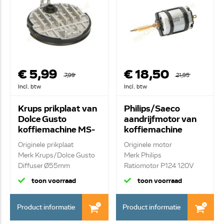
€ 5,99
€ 18,50
7,99
21,95
Incl. btw
Incl. btw
Krups prikplaat van
Philips/Saeco
Dolce Gusto
aandrijfmotor van
koffiemachine MS-
koffiemachine
622718
11005214
Originele prikplaat
Originele motor
Merk Krups/Dolce Gusto
Merk Philips
Diffuser Ø55mm
Ratiomotor P124 120V
toon voorraad
toon voorraad
Product informatie
Product informatie