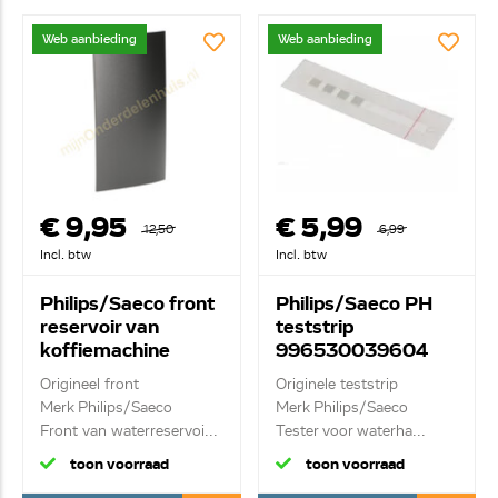
Web aanbieding
Web aanbieding
€ 9,95
€ 5,99
12,50
6,99
Incl. btw
Incl. btw
Philips/Saeco front
Philips/Saeco PH
reservoir van
teststrip
koffiemachine
996530039604
996530072456
HD5085
Origineel front
Originele teststrip
Merk Philips/Saeco
Merk Philips/Saeco
Front van waterreservoi...
Tester voor waterha...
toon voorraad
toon voorraad