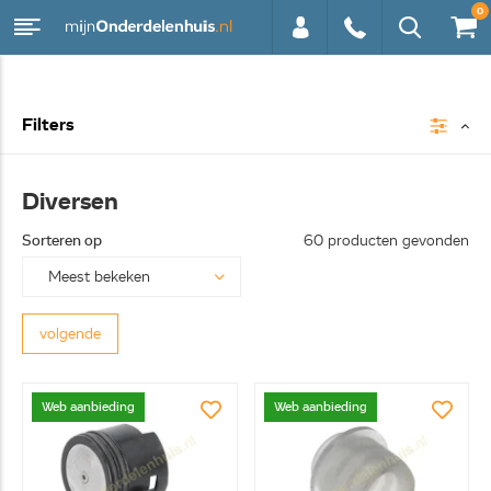
0
0113 -
Filters
250628
Diversen
Sorteren op
60 producten gevonden
volgende
Web aanbieding
Web aanbieding