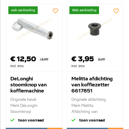
web aanbieding
Web aanbieding
€ 12,50
€ 3,95
13,95
5,95
Incl. btw
Incl. btw
DeLonghi
Melitta afdichting
stoomknop van
van koffiezetter
koffiemachine
6617851
AS00008493
Originele hevel
Originele afdichting
Merk DeLonghi
Merk Melitta
Stoomknop
Afdichting van
melkreser...
toon voorraad
toon voorraad