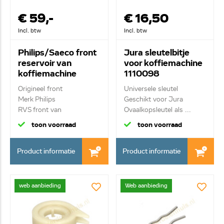
€ 59,-
€ 16,50
Incl. btw
Incl. btw
Philips/Saeco front
Jura sleutelbitje
reservoir van
voor koffiemachine
koffiemachine
1110098
421941249752
Origineel front
Universele sleutel
Merk Philips
Geschikt voor Jura
RVS front van
Ovaalkopsleutel als ...
waterreservoir
toon voorraad
toon voorraad
Product informatie
Product informatie
web aanbieding
Web aanbieding