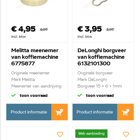
€ 4,95
€ 3,95
6,95
5,95
Incl. btw
Incl. btw
Melitta meenemer
DeLonghi borgveer
van koffiemachine
van koffiemachine
6775877
6132101300
Originele meenemer
Originele borgveer
Merk Melitta
Merk DeLonghi
Meenemer van aandrijving
Borgveer 15 x 6 x 1mm
-...
toon voorraad
toon voorraad
Product informatie
Product informatie
Web aanbieding