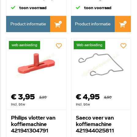
toon voorraad
toon voorraad
Product informatie
Product informatie
web aanbieding
Web aanbieding
€ 3,95
€ 4,95
5,95
6,50
Incl. btw
Incl. btw
Philips vlotter van
Saeco veer van
koffiemachine
koffiemachine
421941304791
421944025811