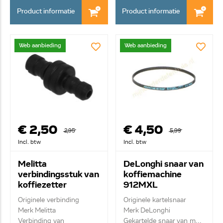
Product informatie
Product informatie
Web aanbieding
Web aanbieding
€ 2,50
€ 4,50
2,95
5,99
Incl. btw
Incl. btw
Melitta
DeLonghi snaar van
verbindingsstuk van
koffiemachine
koffiezetter
912MXL
6617813
5332224100
Originele verbinding
Originele kartelsnaar
Merk Melitta
Merk DeLonghi
Verbinding van
Gekartelde snaar van m...