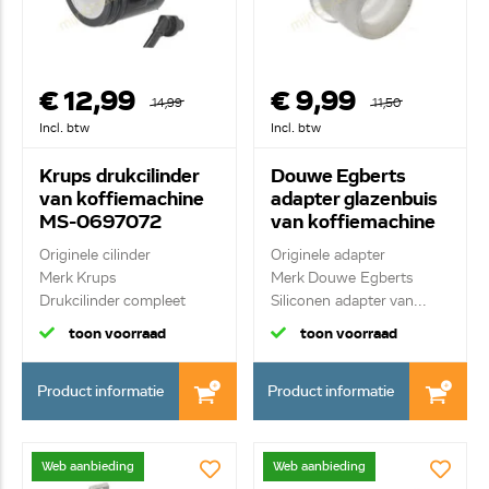
€ 12,99
€ 9,99
14,99
11,50
Incl. btw
Incl. btw
Krups drukcilinder
Douwe Egberts
van koffiemachine
adapter glazenbuis
MS-0697072
van koffiemachine
60016
Originele cilinder
Originele adapter
Merk Krups
Merk Douwe Egberts
Drukcilinder compleet
Siliconen adapter van...
toon voorraad
toon voorraad
Product informatie
Product informatie
Web aanbieding
Web aanbieding